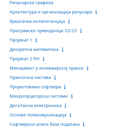
Рачунарска графика
Архитектура и организација рачунара
Вјештачка интелигенција
Програмски преводиоци 22/23
Пројекат 1
Дискретна математика
Пројекат 2 РИ
Менаџмент у инжењерској пракси
Практична настава
Пројектовање софтвера
Микропрцесорски системи
Дигитална електроника
Основе телекомуникација
Софтверски алати база података