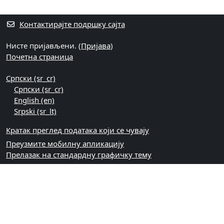
Контактирајте подршку сајта
Нисте пријављени. (
Пријава
)
Почетна страница
Српски ‎(sr_cr)‎
Српски ‎(sr_cr)‎
English ‎(en)‎
Srpski ‎(sr_lt)‎
Кратак преглед података који се чувају
Преузмите мобилну апликацију
Прелазак на стандардну графичку тему