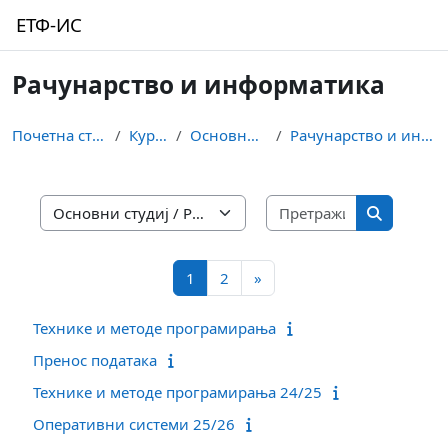
Иди на главни садржај
ЕТФ-ИС
Рачунарство и информатика
Почетна страница
Курсеви
Основни студиј
Рачунарство и информатика
Претражи к
Категорије курсева
Претражи
Страница 1
Страница 2
Следећа страница
1
2
»
Технике и методе програмирања
Пренос података
Технике и методе програмирања 24/25
Оперативни системи 25/26