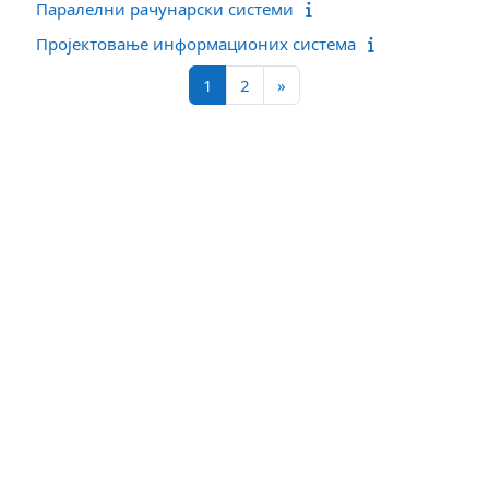
Паралелни рачунарски системи
Пројектовање информационих система
Страница 1
Страница 2
Следећа страница
1
2
»