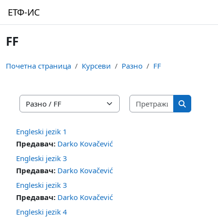
Иди на главни садржај
ЕТФ-ИС
FF
Почетна страница
Курсеви
Разно
FF
Претражи к
Категорије курсева
Претражи
Engleski jezik 1
Предавач:
Darko Kovačević
Engleski jezik 3
Предавач:
Darko Kovačević
Engleski jezik 3
Предавач:
Darko Kovačević
Engleski jezik 4