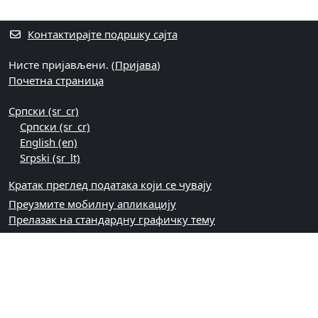
Контактирајте подршку сајта
Нисте пријављени. (
Пријава
)
Почетна страница
Српски ‎(sr_cr)‎
Српски ‎(sr_cr)‎
English ‎(en)‎
Srpski ‎(sr_lt)‎
Кратак преглед података који се чувају
Преузмите мобилну апликацију
Прелазак на стандардну графичку тему