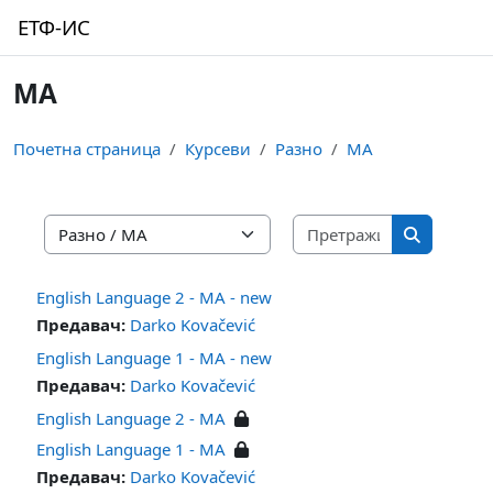
Иди на главни садржај
ЕТФ-ИС
MA
Почетна страница
Курсеви
Разно
MA
Претражи к
Категорије курсева
Претражи
English Language 2 - MA - new
Предавач:
Darko Kovačević
English Language 1 - MA - new
Предавач:
Darko Kovačević
English Language 2 - MA
English Language 1 - MA
Предавач:
Darko Kovačević