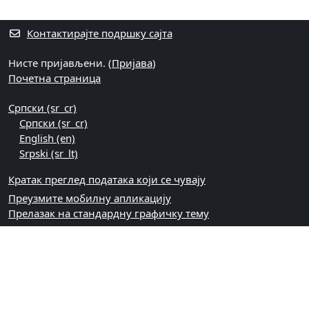
Контактирајте подршку сајта
Нисте пријављени. (
Пријава
)
Почетна страница
Српски ‎(sr_cr)‎
Српски ‎(sr_cr)‎
English ‎(en)‎
Srpski ‎(sr_lt)‎
Кратак преглед података који се чувају
Преузмите мобилну апликацију
Прелазак на стандардну графичку тему